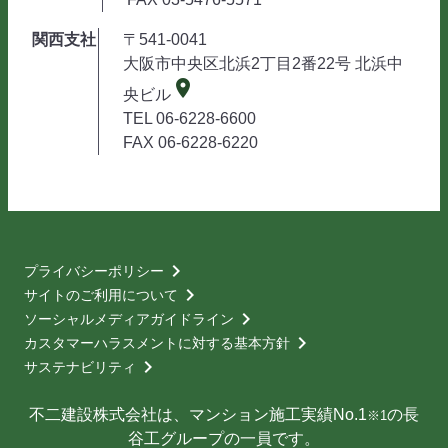
関西支社
〒541-0041
大阪市中央区北浜2丁目2番22号 北浜中
place
央ビル
TEL 06-6228-6600
FAX 06-6228-6220
chevron_right
プライバシーポリシー
chevron_right
サイトのご利用について
chevron_right
ソーシャルメディアガイドライン
chevron_right
カスタマーハラスメントに対する基本方針
chevron_right
サステナビリティ
不二建設株式会社は、
マンション施工実績No.1
の長
※1
谷工グループの一員です。