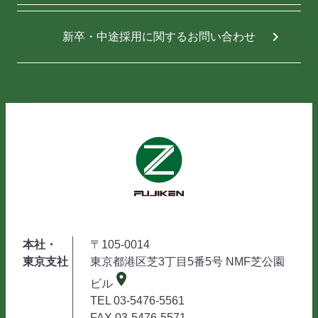
chevron_right
新卒・中途採用に関する
お問い合わせ
本社・
〒105-0014
東京支社
東京都港区芝3丁目5番5号 NMF芝公園
place
ビル
TEL 03-5476-5561
FAX 03-5476-5571