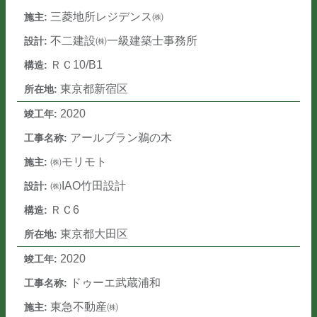
三菱地所レジデンス㈱
不二建設㈱一級建築士事務所
ＲＣ10/B1
東京都新宿区
2020
アールブラン鵜の木
㈱モリモト
㈱IAO竹田設計
ＲＣ6
東京都大田区
2020
ドゥーエ武蔵浦和
東急不動産㈱