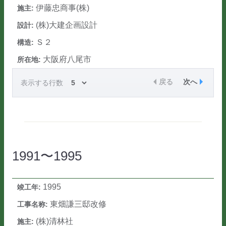
伊藤忠商事(株)
(株)大建企画設計
Ｓ２
大阪府八尾市
戻る
次へ
表示する行数
1991〜1995
1995
東畑謙三邸改修
(株)清林社